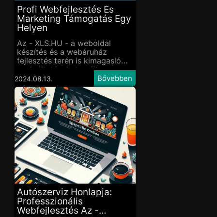
Profi Webfejlesztés És
Marketing Támogatás Egy
Helyen
Az - XLS.HU - a weboldal
készítés és a webáruház
fejlesztés terén is kimagasló
szolgáltatásokat nyújt.
Azonban nem állnak meg itt:
2024.08.13.
marketing támogatással
biztosítják, hogy az elkészült
oldal vagy webáruház valóban
elérje a célját. Keresd őket a
xls.h
Autószerviz Honlapja:
Professzionális
Webfejlesztés Az -