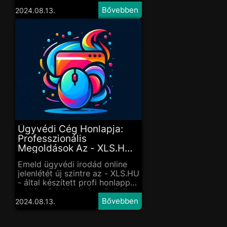
XLS.HU - készít el neked.
2024.08.13.
Ügyvédi Cég Honlapja:
Professzionális
Megoldások Az - XLS.HU -
Tól
Emeld ügyvédi irodád online
jelenlétét új szintre az - XLS.HU
- által készített profi honlappal,
ami ügyfeleidet is lenyűgözi!
2024.08.13.