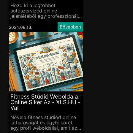
XLS.HU - Val
Hozd ki a legtöbbet
autószervized online
jelenlétéből egy professzionális
weboldallal, amit az - XLS.HU -
készít el neked.
2024.08.13.
Fitness Stúdió Weboldala:
Online Siker Az - XLS.HU -
Val
Növeld fitness stúdiód online
láthatóságát és ügyfélkörét
egy profi weboldallal, amit az -