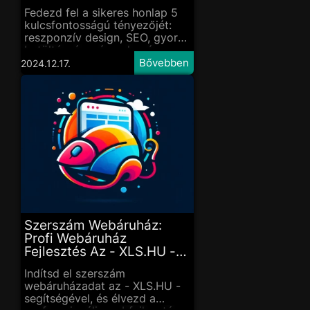
Fedezd fel a sikeres honlap 5
kulcsfontosságú tényezőjét:
reszponzív design, SEO, gyors
betöltés, és még sok más,
hogy vállalkozásod
2024.12.17.
kiemelkedjen!
Szerszám Webáruház:
Profi Webáruház
Fejlesztés Az - XLS.HU -
Val
Indítsd el szerszám
webáruházadat az - XLS.HU -
segítségével, és élvezd a