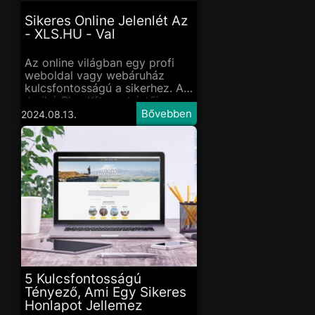
Sikeres Online Jelenlét Az
- XLS.HU - Val
Az online világban egy profi
weboldal vagy webáruház
kulcsfontosságú a sikerhez. A
Jerikó Blue Kft. szakértői
csapata segítségével
2024.08.13.
garantáltan megvalósítható
egy olyan weboldal, amely
nemcsak esztétikus, hanem
funkcionálisan is kifogástalan.
5 Kulcsfontosságú
Tényező, Ami Egy Sikeres
Honlapot Jellemez