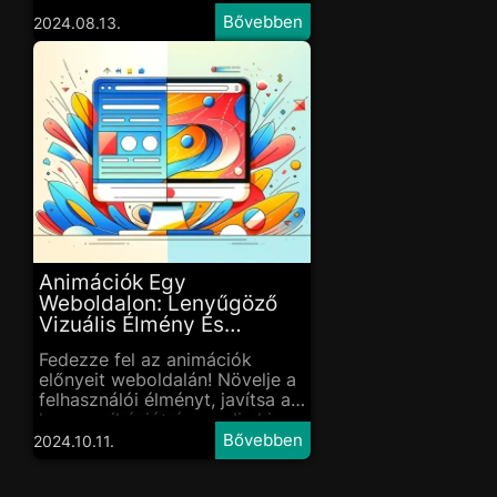
professzionális webfejlesztés
és marketing támogatás
2024.08.13.
előnyeit!
Animációk Egy
Weboldalon: Lenyűgöző
Vizuális Élmény És
Hatékony Kommunikáció
Fedezze fel az animációk
előnyeit weboldalán! Növelje a
felhasználói élményt, javítsa a
kommunikációt és emelje ki
márkáját animációkkal.
2024.10.11.